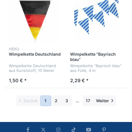
HEKU
Wimpelkette Deutschland
Wimpelkette "Bayrisch
blau"
Wimpelkette Deutschland
Wimpelkette "Bayrisch blau"
aus Kunststoff, 10 Meter
aus Folie, 4 m
1,50 € *
2,29 € *
Zurück
1
2
3
...
17
Weiter