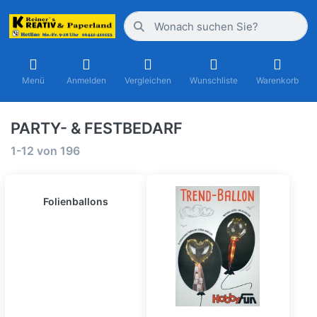
Menü
Anmelden
Vergleichen
Wunschliste
Warenkorb
PARTY- & FESTBEDARF
1-12
von
196
Folienballons