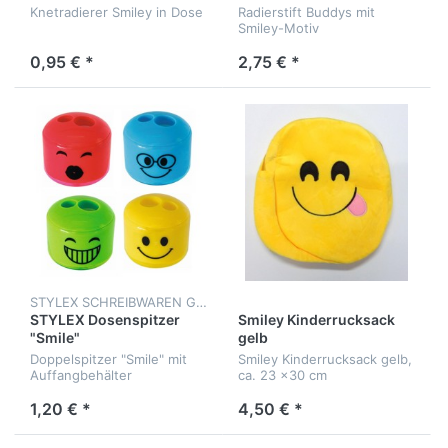
Knetradierer Smiley in Dose
Radierstift Buddys mit
Smiley-Motiv
0,95 € *
2,75 € *
STYLEX SCHREIBWAREN GMBH
STYLEX Dosenspitzer
Smiley Kinderrucksack
"Smile"
gelb
Doppelspitzer "Smile" mit
Smiley Kinderrucksack gelb,
Auffangbehälter
ca. 23 x30 cm
1,20 € *
4,50 € *