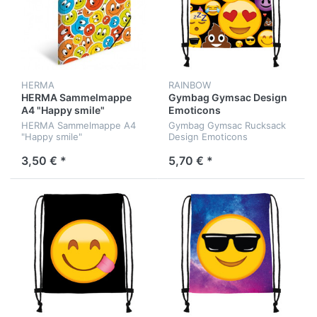
HERMA
RAINBOW
HERMA Sammelmappe
Gymbag Gymsac Design
A4 "Happy smile"
Emoticons
HERMA Sammelmappe A4
Gymbag Gymsac Rucksack
"Happy smile"
Design Emoticons
3,50 € *
5,70 € *