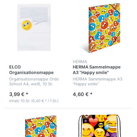
HERMA
ELCO
HERMA Sammelmappe
Organisationsmappe
A3 "Happy smile"
Ordo School A4
Organisationsmappe Ordo
HERMA Sammelmappe A3
School A4, weiß, 10 St.
"Happy smile"
3,99 € *
4,60 € *
Inhalt: 10 St. (0,40 € * / 1 St.)