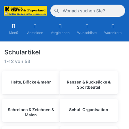
Menü
Anmelden
Vergleichen
Wunschliste
Warenkorb
Schulartikel
1-12
von
53
Hefte, Blöcke & mehr
Ranzen & Rucksäcke &
Sportbeutel
Schreiben & Zeichnen &
Schul-Organisation
Malen