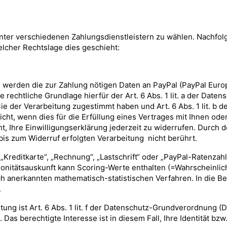
unter verschiedenen Zahlungsdienstleistern zu wählen. Nachfol
cher Rechtslage dies geschieht:
werden die zur Zahlung nötigen Daten an PayPal (PayPal Europe,
 rechtliche Grundlage hierfür der Art. 6 Abs. 1 lit. a der Da
Sie der Verarbeitung zugestimmt haben und Art. 6 Abs. 1 lit. 
cht, wenn dies für die Erfüllung eines Vertrages mit Ihnen ode
, Ihre Einwilligungserklärung jederzeit zu widerrufen. Durch d
bis zum Widerruf erfolgten Verarbeitung nicht berührt.
Kreditkarte“, „Rechnung“, „Lastschrift“ oder „PayPal-Ratenzahl
Bonitätsauskunft kann Scoring-Werte enthalten (=Wahrscheinli
ch anerkannten mathematisch-statistischen Verfahren. In die B
.
itung ist Art. 6 Abs. 1 lit. f der Datenschutz-Grundverordnung 
Das berechtigte Interesse ist in diesem Fall, Ihre Identität bzw.