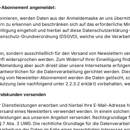
er-Abonnement angemeldet:
nnieren, werden Daten aus der Anmeldemaske an uns übermitte
n zu erkennen und beschränken sich auf das erforderliche Min
lligung eingeholt und hierbei auf diese Datenschutzerklärung 
r Datenschutz-Grundverordnung (DSGVO), welche uns die Verarbei
ben, sondern ausschließlich für den Versand von Newslettern
kunft widersprochen werden. Zum Widerruf Ihrer Einwilligung find
 Abmeldung aber auch direkt über unsere Internetseite erfolg
rantwortlichen für die Datenverarbeitung gerichtet werden. Dies
g vom Newsletter-Abonnement werden die Daten gelöscht, sof
tzung (wie nachfolgend unter 2.2.3.2 erklärt) vorbehalten, wel
tandskunden versenden
 Dienstleistungen erworben und hierbei Ihre E-Mail-Adresse hi
ersand eines Newsletters verwendet werden. In einem solchen F
leistungen aus unserem Angebot versendet. Rechtsgrundlage f
7 Abs. 3 UWG. Die rechtliche Grundlage für die Datenverarbeitun
beitung der Daten im Falle eines berechtigten Interesses ermö