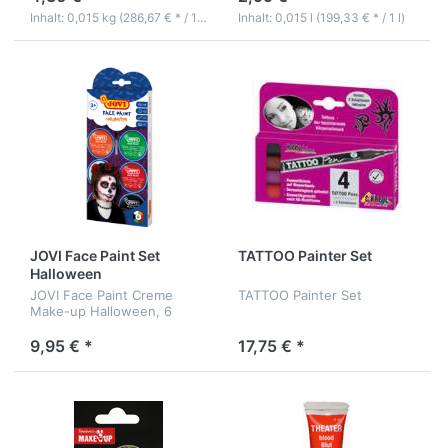
Inhalt: 0,015 kg (286,67 € * / 1 kg)
Inhalt: 0,015 l (199,33 € * / 1 l)
JOVI Face Paint Set
TATTOO Painter Set
Halloween
JOVI Face Paint Creme
TATTOO Painter Set
Make-up Halloween, 6
Farben + Zubehör
9,95 € *
17,75 € *