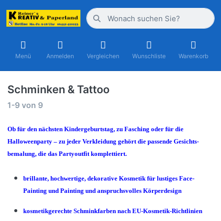
Menü
Anmelden
Vergleichen
Wunschliste
Warenkorb
Schminken & Tattoo
1-9
von
9
Ob für den nächsten Kindergeburtstag, zu Fasching oder für die
Halloweenparty – zu jeder Verkleidung gehört die passende Gesichts-
bemalung, die das Partyoutfit komplettiert.
brillante, hochwertige, dekorative Kosmetik für lustiges Face-
Painting und Painting und anspruchsvolles Körperdesign
kosmetikgerechte Schminkfarben nach EU-Kosmetik-Richtlinien