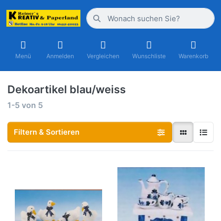
Menü
Anmelden
Vergleichen
Wunschliste
Warenkorb
Dekoartikel blau/weiss
1-5
von
5
Filtern & Sortieren