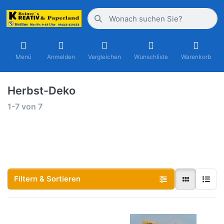
Menü
Anmelden
Vergleichen
Wunschliste
Warenkorb
Herbst-Deko
1-7
von
7
Filtern & Sortieren