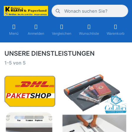
Menü
Anmelden
Vergleichen
Wunschliste
Warenkorb
UNSERE DIENSTLEISTUNGEN
1-5
von
5