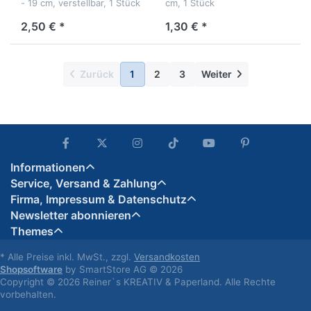
- 19 cm, verstellbar, 1 Stück
cm, 1 Stück
2,50 € *
1,30 € *
Zurück
1
2
3
Weiter
Informationen
Service, Versand & Zahlung
Firma, Impressum & Datenschutz
Newsletter abonnieren
Themes
* Alle Preise inkl. MwSt., zzgl.
Versandkosten
Shopsoftware
by SmartStore AG © 2026
Copyright © 2026 Reiner`s KREATIV & Paperland. Alle Rechte
vorbehalten.