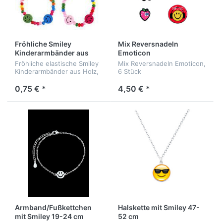
Fröhliche Smiley
Mix Reversnadeln
Kinderarmbänder aus
Emoticon
Holz
Fröhliche elastische Smiley
Mix Reversnadeln Emoticon,
Kinderarmbänder aus Holz,
6 Stück
ca. 6 x 6 cm
0,75 € *
4,50 € *
Armband/Fußkettchen
Halskette mit Smiley 47-
mit Smiley 19-24 cm
52 cm