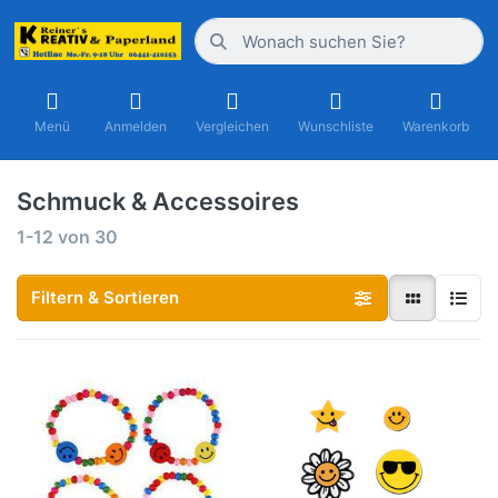
Menü
Anmelden
Vergleichen
Wunschliste
Warenkorb
Schmuck & Accessoires
1-12
von
30
Filtern & Sortieren