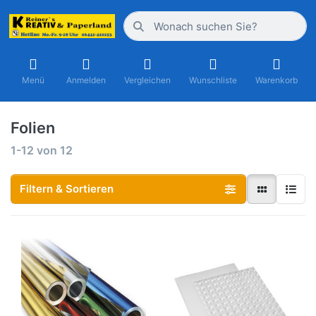
Menü
Anmelden
Vergleichen
Wunschliste
Warenkorb
Folien
1-12
von
12
Filtern & Sortieren