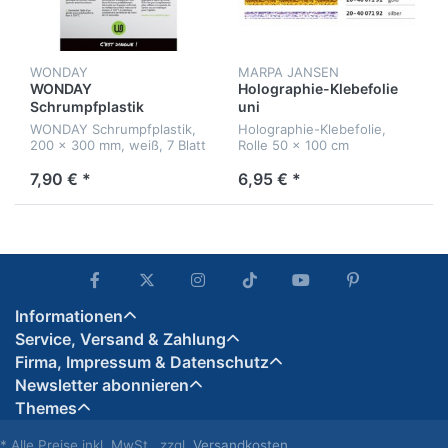
WONDAY
MARPA JANSEN
WONDAY
Holographie-Klebefolie
Schrumpfplastik
uni
(Schrumpffolie)
WONDAY Schrumpfplastik,
Holographie-Klebefolie,
200 x 300 mm, weiß, 7 Blatt
Rolle 50 x 100 cm
7,90 € *
6,95 € *
Informationen
Service, Versand & Zahlung
Firma, Impressum & Datenschutz
Newsletter abonnieren
Themes
* Alle Preise inkl. MwSt., zzgl.
Versandkosten