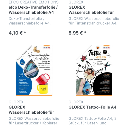
EFCO CREATIVE EMOTIONS
GLOREX
efco Deko-Transferfolie /
GLOREX
Wasserschiebefolie A4
Wasserschiebefolie für
Tintenstrahldrucker
Deko-Transferfolie /
GLOREX Wasserschiebefolie
Wasserschiebefolie A4,
für Tintenstrahldrucker A4,
extra stark, für
transparent, 3 Stück
Laserdrucker & Kopierer
4,10 € *
8,95 € *
GLOREX
GLOREX
GLOREX
GLOREX Tattoo-Folie A4
Wasserschiebefolie für
Laserdrucker / Kopierer
GLOREX Wasserschiebefolie
GLOREX Tattoo-Folie A4, 2
für Laserdrucker / Kopierer
Stück, für Laser- und
A4, transparent, 3 Stück
Tintenstrahldrucker