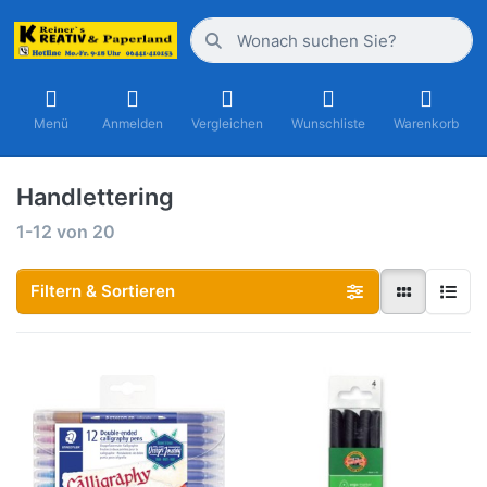
Menü
Anmelden
Vergleichen
Wunschliste
Warenkorb
Handlettering
1-12
von
20
Filtern & Sortieren