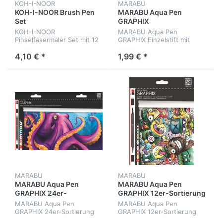
KOH-I-NOOR
MARABU
KOH-I-NOOR Brush Pen
MARABU Aqua Pen
Set
GRAPHIX
KOH-I-NOOR
MARABU Aqua Pen
Pinselfasermaler Set mit 12
GRAPHIX Einzelstift mit
Stiften
Kontur- u. Pinselspitze
4,10 € *
1,99 € *
MARABU
MARABU
MARABU Aqua Pen
MARABU Aqua Pen
GRAPHIX 24er-
GRAPHIX 12er-Sortierung
Sortierung „Octopy“
„Mega Mash“
MARABU Aqua Pen
MARABU Aqua Pen
GRAPHIX 24er-Sortierung
GRAPHIX 12er-Sortierung
„Octopy“
„Mega Mash“