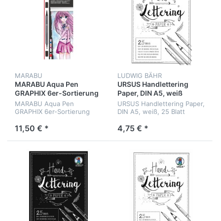
MARABU
LUDWIG BÄHR
MARABU Aqua Pen
URSUS Handlettering
GRAPHIX 6er-Sortierung
Paper, DIN A5, weiß
„Ma Ke Manga“
MARABU Aqua Pen
URSUS Handlettering Paper,
GRAPHIX 6er-Sortierung
DIN A5, weiß, 25 Blatt
„Ma Ke Manga“
11,50 € *
4,75 € *