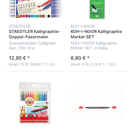
STAEDTLER
KOH-I-NOOR
STAEDTLER Kalligraphie-
KOH-I-NOOR Kalligraphie
Doppel-Fasermaler
Marker SET
Design Journey
Zweispitzmaler Calligraph
KOH-I-NOOR Kalligraphie
duo, 12er Etui
Marker SET, 4-teilig
12,95 € *
6,80 € *
Inhalt: 12 St. (1,08 € * / 1 St.)
Inhalt: 4 St. (1,70 € * / 1 St.)