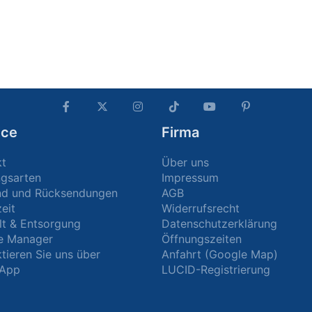
ice
Firma
kt
Über uns
ngsarten
Impressum
nd und Rücksendungen
AGB
zeit
Widerrufsrecht
t & Entsorgung
Datenschutzerklärung
e Manager
Öffnungszeiten
tieren Sie uns über
Anfahrt (Google Map)
App
LUCID-Registrierung