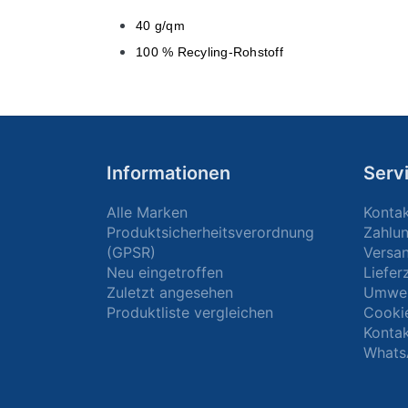
40 g/qm
100 % Recyling-Rohstoff
Informationen
Serv
Alle Marken
Konta
Produktsicherheitsverordnung
Zahlu
(GPSR)
Versa
Neu eingetroffen
Liefer
Zuletzt angesehen
Umwel
Produktliste vergleichen
Cooki
Kontak
Whats