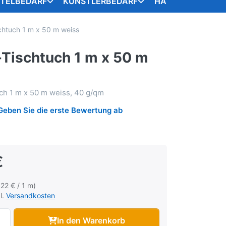
STELBEDARF
KÜNSTLERBEDARF
HANDARBEITSART
htuch 1 m x 50 m weiss
Tischtuch 1 m x 50 m
ch 1 m x 50 m weiss, 40 g/qm
Geben Sie die erste Bewertung ab
€
,22 € / 1 m)
l.
Versandkosten
In den Warenkorb