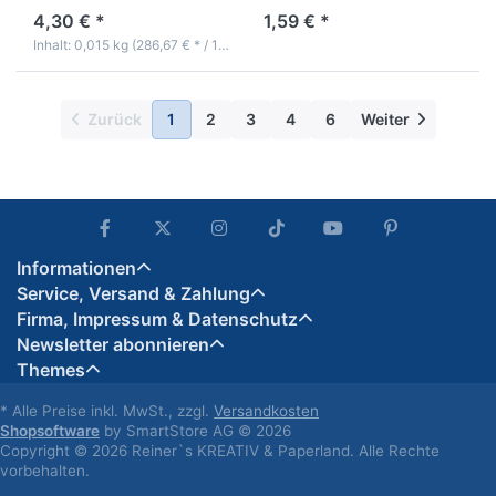
4,30 € *
1,59 € *
Inhalt: 0,015 kg (286,67 € * / 1 kg)
Zurück
1
2
3
4
6
Weiter
Informationen
Service, Versand & Zahlung
Firma, Impressum & Datenschutz
Newsletter abonnieren
Themes
* Alle Preise inkl. MwSt., zzgl.
Versandkosten
Shopsoftware
by SmartStore AG © 2026
Copyright © 2026 Reiner`s KREATIV & Paperland. Alle Rechte
vorbehalten.