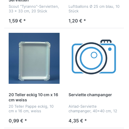
Scout "Tyranno"-Servietten,
Luftballons Ø 25 cm blau, 10
33 x 33 cm, 20 Stück
Stück
1,59 € *
1,20 € *
20 Teller eckig 10 cm x 16
Serviette champanger
cm weiss
20 Teller Pappe eckig, 10
Airlad-Serviette
cm x 16 cm, weiss
champanger, 40x40 cm, 12
St.-Pack
0,99 € *
4,35 € *