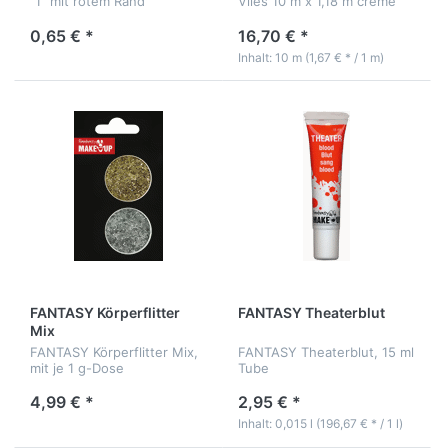
"1" mit rotem Rand
Vlies 10 m x 1,18 m creme
0,65 € *
16,70 € *
Inhalt: 10 m (1,67 € * / 1 m)
FANTASY Körperflitter
FANTASY Theaterblut
Mix
FANTASY Körperflitter Mix,
FANTASY Theaterblut, 15 ml
mit je 1 g-Dose
Tube
4,99 € *
2,95 € *
Inhalt: 0,015 l (196,67 € * / 1 l)