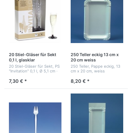
20 Stiel-Gläser für Sekt
250 Teller eckig 13 cm x
0,1 l, glasklar
20 cm weiss
20 Stiel-Gläser für Sekt, PS
250 Teller, Pappe eckig, 13
"Invitation" 0,1 l, Ø 5,1 cm ·
cm x 20 cm, weiss
17,7 cm, glasklar
7,30 € *
8,20 € *