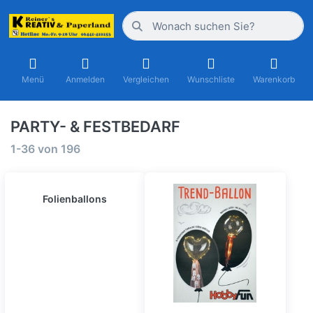
Menü
Anmelden
Vergleichen
Wunschliste
Warenkorb
PARTY- & FESTBEDARF
1-36
von
196
Folienballons