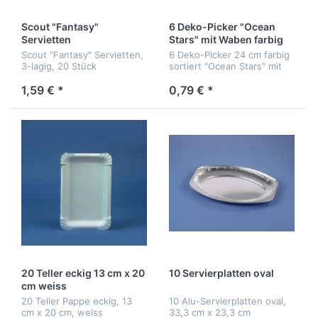
Scout "Fantasy"
6 Deko-Picker "Ocean
Servietten
Stars" mit Waben farbig
sortiert
Scout "Fantasy" Servietten,
6 Deko-Picker 24 cm farbig
3-lagig, 20 Stück
sortiert "Ocean Stars" mit
Waben
1,59 € *
0,79 € *
20 Teller eckig 13 cm x 20
10 Servierplatten oval
cm weiss
20 Teller Pappe eckig, 13
10 Alu-Servierplatten oval,
cm x 20 cm, weiss
33,3 cm x 23,3 cm